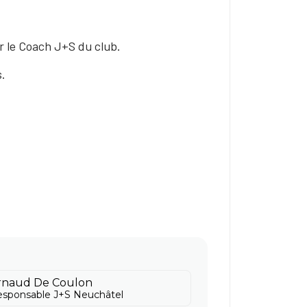
r le Coach J+S du club.
s.
rnaud De Coulon
sponsable J+S Neuchâtel