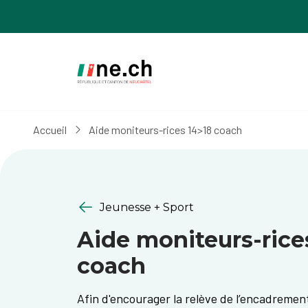
Aller
Aller
au
aux
contenu
réglages
principal
des
cookies
Accueil
Aide moniteurs-rices 14>18 coach
Jeunesse + Sport
Aide moniteurs-rice
coach
Afin d'encourager la relève de l’encadrement