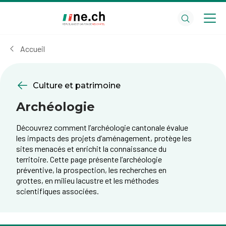
Aller
Aller
au
aux
contenu
réglages
principal
des
Accueil
cookies
Culture et patrimoine
Archéologie
Découvrez comment l’archéologie cantonale évalue
les impacts des projets d’aménagement, protège les
sites menacés et enrichit la connaissance du
territoire. Cette page présente l’archéologie
préventive, la prospection, les recherches en
grottes, en milieu lacustre et les méthodes
scientifiques associées.