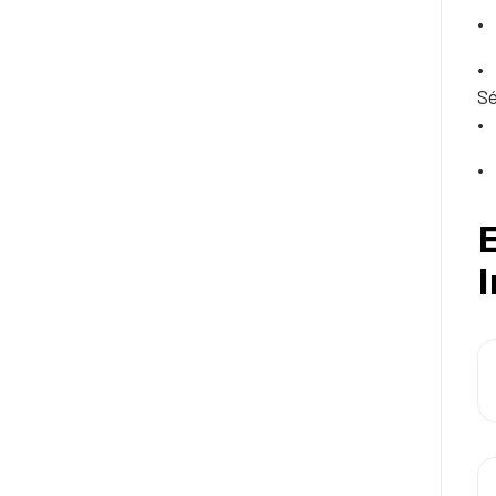
Sé
E
I