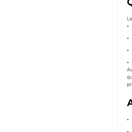
Le
Au
qu
pr
A