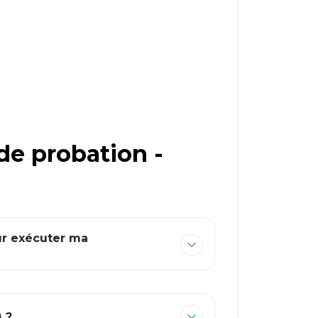
n
de probation -
ur exécuter ma
) ?