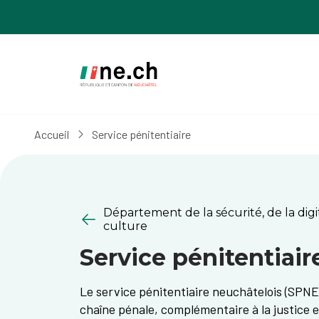
Aller
Aller
au
aux
contenu
réglages
principal
des
cookies
Accueil
Service pénitentiaire
Département de la sécurité, de la digit
culture
Service pénitentiair
​​​​​​​​​Le service pénitentiaire neuchâtelois (S
chaîne pénale, complémentaire à la justice et 