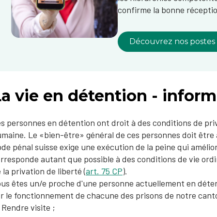
confirme la bonne réceptio
Découvrez nos postes
a vie en détention - inform
es personnes en détention ont droit à des conditions de priv
maine. Le «bien-être» général de ces personnes doit être 
de pénal suisse exige une exécution de la peine qui amélior
rresponde autant que possible à des conditions de vie ordin
 la privation de liberté (
art. 75 CP
).​
us êtes un/e proche d'une personne actuellement en détent
r le fonctionnement de chac​une des prisons de notre can
Rendre visite ;