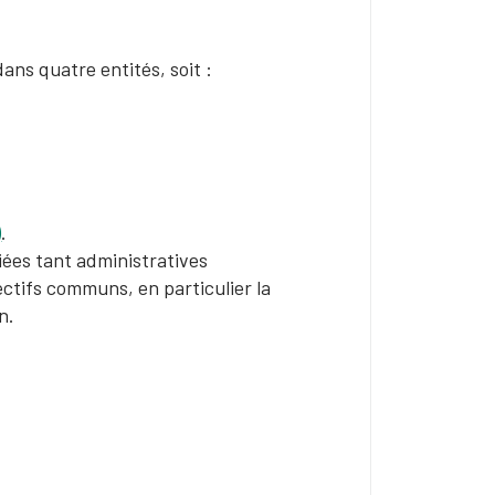
ans quatre entités, soit :
)
.
fiées tant administratives
ectifs communs, en particulier la
on.