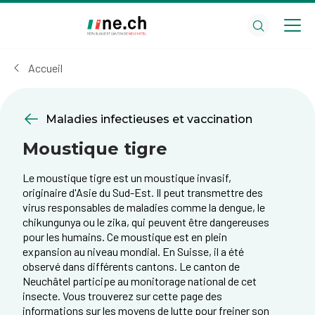
Aller
Aller
au
aux
contenu
réglages
principal
des
Accueil
cookies
Maladies infectieuses et vaccination
Moustique tigre
Le moustique tigre est un moustique invasif,
originaire d'Asie du Sud-Est. Il peut transmettre des
virus responsables de maladies comme la dengue, le
chikungunya ou le zika, qui peuvent être dangereuses
pour les humains. Ce moustique est en plein
expansion au niveau mondial. En Suisse, il a été
observé dans différents cantons. Le canton de
Neuchâtel participe au monitorage national de cet
insecte. Vous trouverez sur cette page des
informations sur les moyens de lutte pour freiner son