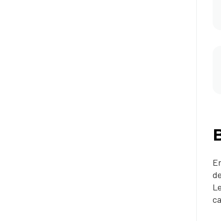
En
de
L
ca