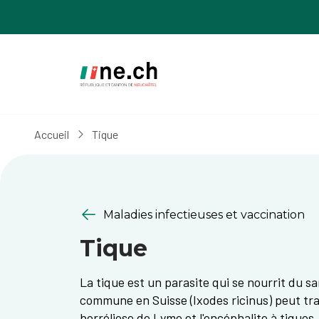
Aller
Aller
au
aux
contenu
réglages
principal
des
cookies
Accueil
Tique
Maladies infectieuses et vaccination
Tique
La tique est un parasite qui se nourrit du s
commune en Suisse (Ixodes ricinus) peut tr
borréliose de Lyme et l'encéphalite à tiques