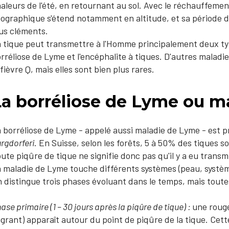
aleurs de l'été, en retournant au sol. Avec le réchauffemen
ographique​ s'étend notamment en altitude, et sa période d'ac
us cléments.
 tique peut transmettre à l'Homme principalement deux typ
rréliose de Lyme et l'encéphalite à tiques. D'autres maladi
 fièvre Q, mais elles sont bien plus rares.
La borréliose de Lyme ou m
 borréliose de Lyme - appelé aussi maladie de Lyme - est
rgdorferi
. En Suisse, selon les forêts, 5 à 50% des tiques 
ute piqûre de tique ne signifie donc pas qu'il y a eu transmi
 maladie de Lyme touche différents systèmes (peau, systè
 distingue trois phases évoluant dans le temps, mais tout
ase primaire (1 – 30 jours après la piqûre de tique) :
une roug
grant) apparaît autour du point de piqûre de la tique. Cett