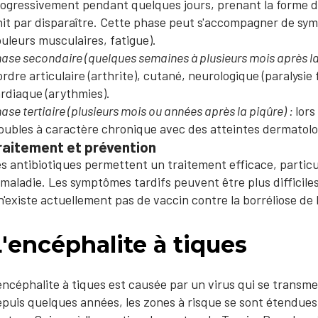
ogressivement pendant quelques jours, prenant la forme d'
nit par disparaître. Cette phase peut s'accompagner de symp
uleurs musculaires, fatigue).
ase secondaire (quelques semaines à plusieurs mois après la
ordre articulaire (arthrite), cutané, neurologique (paralysie
rdiaque (arythmies).
ase tertiaire (plusieurs mois ou années après la piqûre) :
lors
oubles à caractère chronique avec des atteintes dermatol
raitement et prévention
s antibiotiques permettent un traitement efficace, partic
 maladie. Les symptômes tardifs peuvent être plus difficiles 
 n'existe actuellement pas de vaccin contre la borréliose de
'encéphalite à tiques
encéphalite à tiques est causée par un virus qui se transmet
puis quelques années, les zones à risque se sont étendues