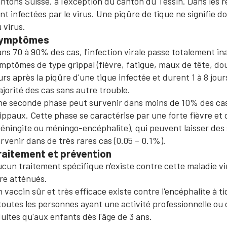
ntons Suisse, à l'exception du canton du Tessin. ​Dans les r
nt infectées par le virus. Une piqûre de tique ne signifie
 virus.
ymptômes
ns 70 à 90% des cas, l'infection virale passe totalement in
mptômes de type grippal (fièvre, fatigue, maux de tête, do
urs après la piqûre d'une tique infectée et durent 1 à 8 jours
jorité des cas sans autre trouble.
e seconde phase peut survenir dans moins de 10% des cas
ippaux. Cette phase se caractérise par une forte fièvre et
éningite ou méningo-encéphalite), qui peuvent laisser de
rvenir dans de très rares cas (0.05 – 0.1%).
raitement et prévention
cun traitement spécifique n'existe contre cette maladie vi
re atténués.
 vaccin sûr et très efficace existe contre l'encéphalite à
toutes les personnes ayant une activité professionnelle ou d
ultes qu'aux enfants dès l'âge de 3 ans.