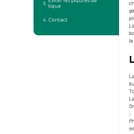
Éviter les piqûres de
ch
tique
gé
pl
Contact
La
bo
la
La
bu
To
La
On
:
Ph
mi