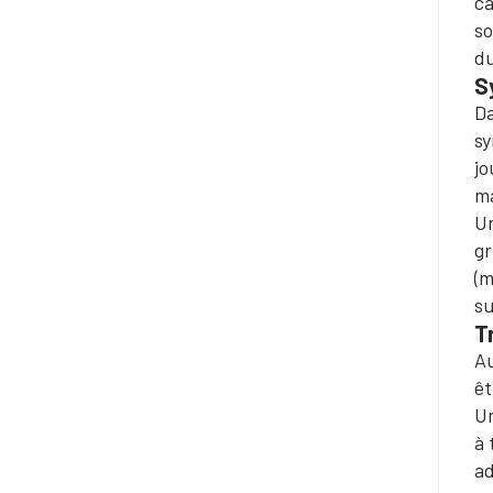
ca
so
du
S
Da
sy
jo
ma
Un
gr
(m
su
T
Au
êt
Un
à 
ad