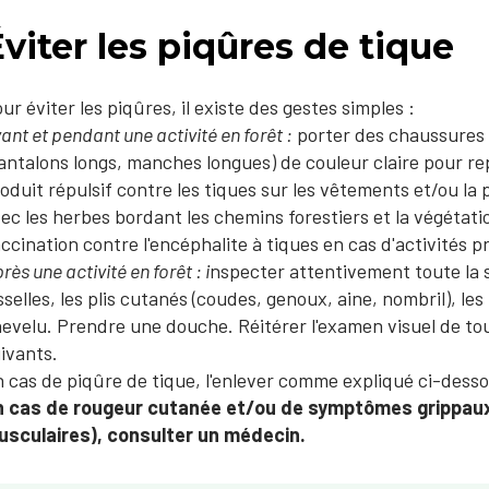
viter les piqûres de tique
ur éviter les piqûres, il existe des gestes simples :
ant et pendant une activité en forêt :
porter des chaussures
antalons longs, manches longues) de couleur claire pour rep
oduit répulsif contre les tiques sur les vêtements et/ou l
ec les herbes bordant les chemins forestiers et la végétat
ccination contre l'encéphalite à tiques en cas d'activités p
rès une activité en forêt : i
nspecter attentivement toute la su
sselles, les plis cutanés (coudes, genoux, aine, nombril), les 
evelu. Prendre une douche. Réitérer l'examen visuel de tout
ivants.
 cas de piqûre de tique, l'enlever comme expliqué ci-desso
n cas de rougeur cutanée et/ou de symptômes grippaux 
sculaires), consulter un médecin.