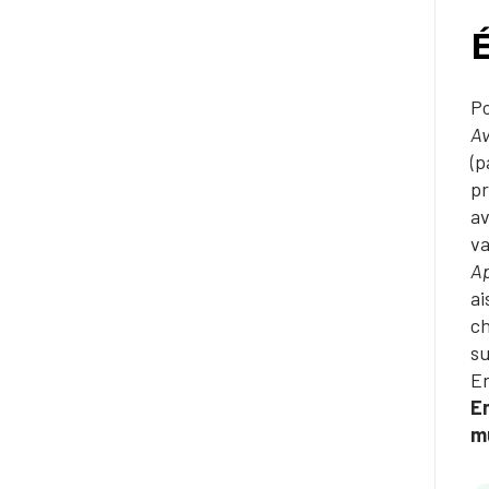
É
Po
Av
(p
pr
av
va
Ap
ai
ch
su
En
E
mu