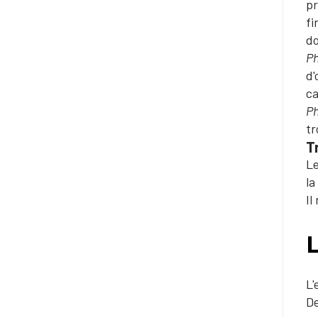
pr
fi
do
Ph
d'
ca
Ph
tr
T
Le
la
Il
L
L'
De