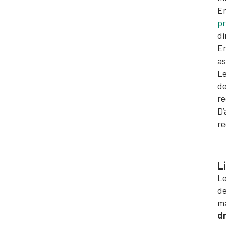
En
pr
di
En
as
Le
de
re
D’
re
L
Le
de
ma
dr