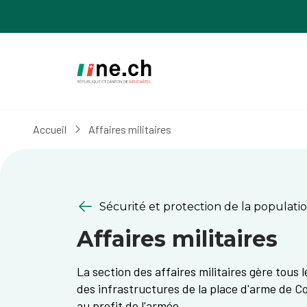
Aller
Aller
au
aux
contenu
réglages
principal
des
cookies
Accueil
Affaires militaires
Sécurité et protection de la populati
Affaires militaires
La section des affaires militaires gère tous l
des infrastructures de la place d'arme de Co
au profit de l'armée.