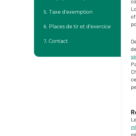
co
Lo
Taxe d'exemption
of
po
Places de tir et d'exercice
De
Contact
de
sé
Pa
Ch
ce
pe
R
Le
mi
mi