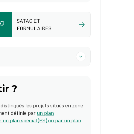
SATAC ET
FORMULAIRES
ir ?
 distingués les projets situés en zone
ement définie par
un plan
 un plan spécial (PS) ou par un plan