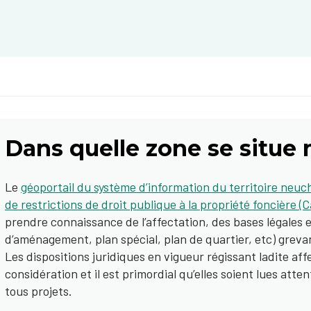
Dans quelle zone se situe 
Le
géoportail du système d’information du territoire neuch
de restrictions de droit publique à la propriété foncière 
prendre connaissance de l’affectation, des bases légales e
d’aménagement, plan spécial, plan de quartier, etc) grevan
Les dispositions juridiques en vigueur régissant ladite af
considération et il est primordial qu’elles soient lues at
tous projets.