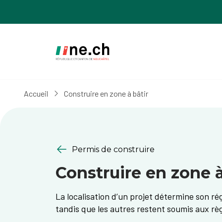
Aller
Aller
au
aux
contenu
réglages
principal
des
cookies
Accueil
Construire en zone à bâtir
Permis de construire
Construire en zone à
La localisation d’un projet détermine son ré
tandis que les autres restent soumis aux r