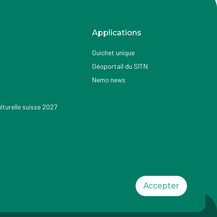
Applications
Guichet unique
Géoportail du SITN
Nemo news
turelle suisse 2027
Accepter
ilité