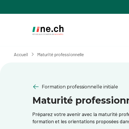
Aller
Aller
au
aux
contenu
réglages
principal
des
cookies
Accueil
Maturité professionnelle
Formation professionnelle initiale
Maturité profession
Préparez votre avenir avec la maturité prof
formation et les orientations proposées dan