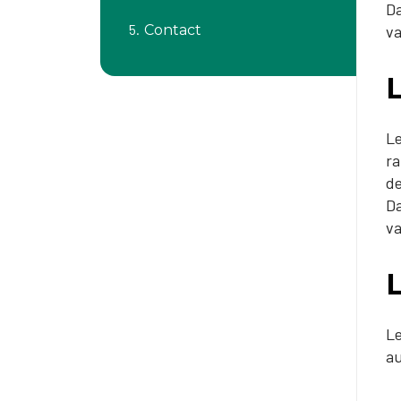
Da
Contact
va
Le
ra
de
Da
va
Le
au