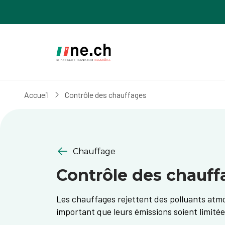
Aller
Aller
au
aux
contenu
réglages
principal
des
cookies
Accueil
Contrôle des chauffages
Chauffage
Contrôle des chauff
Les chauffages rejettent des polluants atmo
important que leurs émissions soient limitée