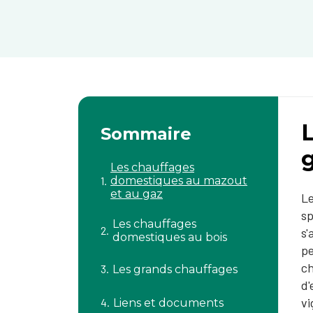
Sommaire
Les chauffages
domestiques au mazout
et au gaz
Le
sp
Les chauffages
s'
domestiques au bois
pe
ch
Les grands chauffages
d'
vi
Liens et documents