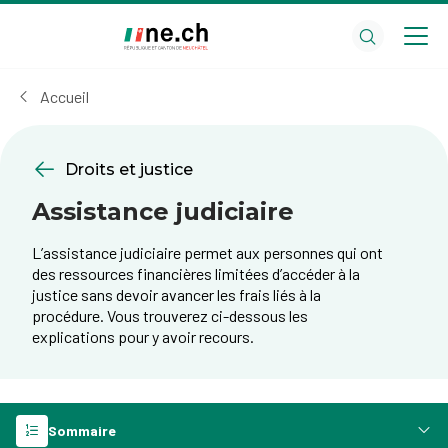
Aller
Aller
au
aux
contenu
réglages
principal
des
Accueil
cookies
Droits et justice
Assistance judiciaire
L’assistance judiciaire permet aux personnes qui ont
des ressources financières limitées d’accéder à la
justice sans devoir avancer les frais liés à la
procédure. Vous trouverez ci-dessous les
explications pour y avoir recours.
Sommaire