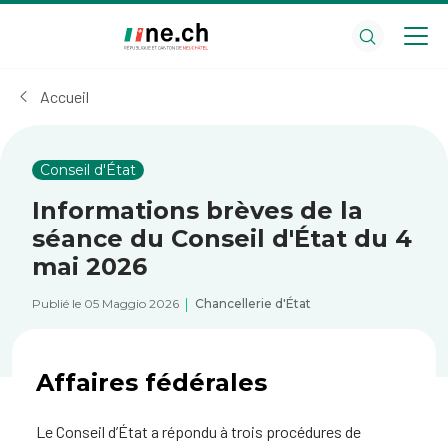
Aller
Aller
au
aux
contenu
réglages
principal
des
Accueil
cookies
Conseil d'État
Informations brèves de la
séance du Conseil d'État du 4
mai 2026
Publié le 05 Maggio 2026
Chancellerie d'État
Affaires fédérales
Le Conseil d’État a répondu à trois procédures de