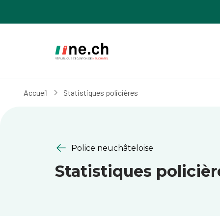
Aller
Aller
au
aux
contenu
réglages
principal
des
cookies
Accueil
Statistiques policières
Police neuchâteloise
Statistiques policièr