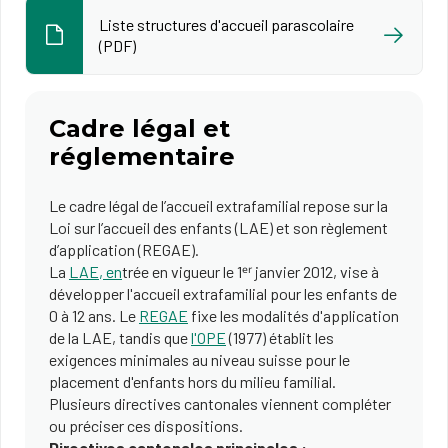
Liste structures d'accueil parascolaire
(PDF)
Cadre légal et
réglementaire
Le cadre légal de l’accueil extrafamilial repose sur la
Loi sur l’accueil des enfants (LAE) et son règlement
d’application (REGAE).
La
LAE
, en
trée en vigueur le 1ᵉʳ janvier 2012, vise à
développer l'accueil extrafamilial pour les enfants de
0 à 12 ans. Le
REG​AE​
fixe les modalités d'application
de la LAE, tandis que
l'​OPE​
(1977) établit les
exigences minimales au niveau suisse po​ur le
placement d'enfants hors du milieu familial.
Plusieurs directives cantonales viennent compléter
ou préciser ces dispositions.
Directives cantonales principales :