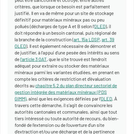
critères, que lorsque ce besoin est parfaitement
justifié. Il en va de même pour un site de stockage
définitif pour matériaux minéraux pas ou peu
pollués (décharges de type A et B selon l’
OLED
), il
doit répondre à un besoin cantonal, puis régional de
la branche de la construction (
art. 15a LDSP
,
art. 39
OLED
). Il est également nécessaire de démontrer et
de justifier, à l’appui d’une pesée des intérêts au sens
de
l’article 3 OAT
, que le site trouvé est l’endroit
adéquat pour extraire ou stocker des matériaux
minéraux parmi les variantes étudiées, en prenant en
compte les critères de restriction et d’évaluation
décrits au
chapitre 5.2 du plan directeur sectoriel de
gestion intégrée des matériaux minéraux (PDS
GIMM)
, ainsi que les exigences définies par l’
OLED
. À
travers cette démarche, il s’agit de convaincre les
autorités cantonales et communales, ainsi que tout
tiers intéressé ou toute autorité de recours, du bien-
fondé de l’extension ou de l’ouverture d’un site
d’extraction et/ou une décharge et de la pertinence