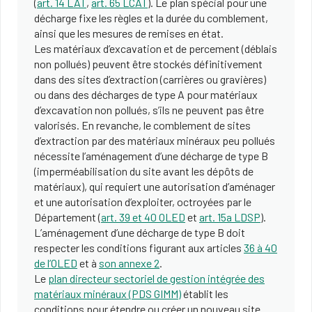
(
art. 14 LAT
,
art. 65 LCAT
). Le plan spécial pour une
décharge fixe les règles et la durée du comblement,
ainsi que les mesures de remises en état.
Les matériaux d’excavation et de percement (déblais
non pollués) peuvent être stockés définitivement
dans des sites d’extraction (carrières ou gravières)
ou dans des décharges de type A pour matériaux
d’excavation non pollués, s’ils ne peuvent pas être
valorisés. En revanche, le comblement de sites
d’extraction par des matériaux minéraux peu pollués
nécessite l’aménagement d’une décharge de type B
(imperméabilisation du site avant les dépôts de
matériaux), qui requiert une autorisation d’aménager
et une autorisation d’exploiter, octroyées par le
Département (
art. 39 et 40 OLED
et
art. 15a LDSP
).
L’aménagement d’une décharge de type B doit
respecter les conditions figurant aux articles
36 à 40
de l’OLED
et à
son annexe 2
.
Le
plan directeur sectoriel de gestion intégrée des
matériaux minéraux (PDS GIMM)
établit les
conditions pour étendre ou créer un nouveau site