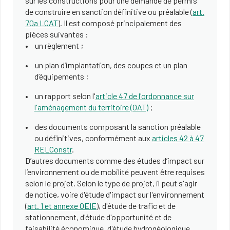
sur les constructions pour une demande de permis
de construire en sanction définitive ou préalable (
art.
70a LCAT
). Il est composé principalement des
pièces suivantes :
un règlement ;
un plan d’implantation, des coupes et un plan
d’équipements ;
un rapport selon l'
article 47 de l'ordonnance sur
l'aménagement du territoire (OAT)
;
des documents composant la sanction préalable
ou définitives, conformément aux
articles 42 à 47
RELConstr
.
D’autres documents comme des études d’impact sur
l’environnement ou de mobilité peuvent être requises
selon le projet. Selon le type de projet, il peut s'agir
de notice, voire d'étude d'impact sur l'environnement
(
art. 1 et annexe OEIE
), d'étude de trafic et de
stationnement, d'étude d'opportunité et de
faisabilité économique, d'étude hydrogéologique,