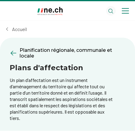
Aller
Aller
au
aux
contenu
réglages
principal
des
Accueil
cookies
Planification régionale, communale et
locale
Plans d'affectation
Un plan d’affectation est un instrument
d’aménagement du territoire qui affecte tout ou
partie d’un territoire donné et en définit l’usage. Il
transcrit spatialement les aspirations sociétales et
est établi dans le respect des législations et des
planifications supérieures. Il est opposable aux
tiers.