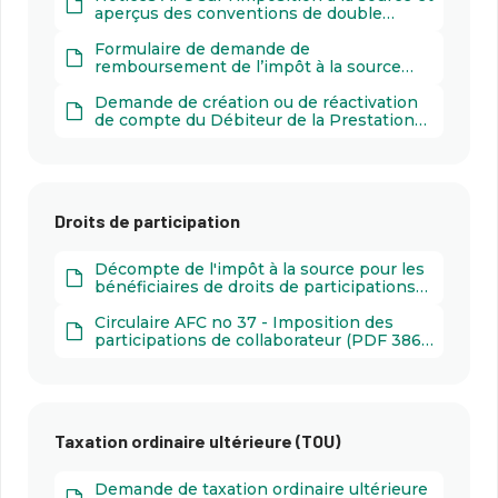
personnes qui ne sont ni domiciliées ni
aperçus des conventions de double
en séjour en Suisse (PDF 371 k)
imposition (PDF 3000 k)
Formulaire de demande de
remboursement de l’impôt à la source
prélevé sur les prestations provenant
d’institutions de prévoyance ayant leur
Demande de création ou de réactivation
siège en Suisse (PDF 147 k)
de compte du Débiteur de la Prestation
Imposable (PDF 812 k)
Droits de participation
Décompte de l'impôt à la source pour les
bénéficiaires de droits de participations
(PDF 898 k)
Circulaire AFC no 37 - Imposition des
participations de collaborateur (PDF 386
k)
Taxation ordinaire ultérieure (TOU)
Demande de taxation ordinaire ultérieure