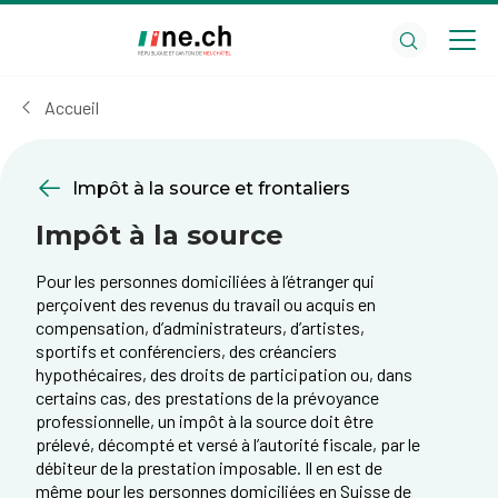
Aller
Aller
au
aux
contenu
réglages
principal
des
Accueil
cookies
Impôt à la source et frontaliers
Impôt à la source
Pour les personnes domiciliées à l’étranger qui
perçoivent des revenus du travail ou acquis en
compensation, d’administrateurs, d’artistes,
sportifs et conférenciers, des créanciers
hypothécaires, des droits de participation ou, dans
certains cas, des prestations de la prévoyance
professionnelle, un impôt à la source doit être
prélevé, décompté et versé à l’autorité fiscale, par le
débiteur de la prestation imposable. Il en est de
même pour les personnes domiciliées en Suisse de