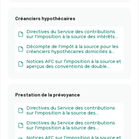
Créanciers hypothécaires
Directives du Service des contributions
sur l'imposition à la source des intérêts
hypothécaires versés à des personnes
qui ne sont ni domiciliées ni en séjour en
Décompte de l'impôt à la source pour les
Suisse (PDF 283 k)
créanciers hypothécaires domiciliés à
l'étranger (PDF 894 k)
Notices AFC sur l’imposition à la source et
aperçus des conventions de double
imposition (PDF 3000 k)
Prestation de la prévoyance
Directives du Service des contributions
sur l'imposition à la source des
prestations de prévoyance versées par
des institutions de droit public à des
Directives du Service des contributions
personnes qui ne sont ni domiciliées ni
sur l'imposition à la source des
en séjour en Suisse (PDF 369 k)
prestations de prévoyance versées par
des institutions de droit privé à des
Notices AFC sur l’imposition à la source et