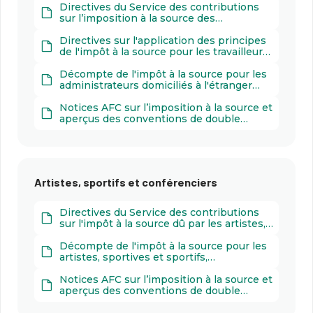
Directives du Service des contributions
sur l’imposition à la source des
indemnités versées à des membres de
l’administration ou de la direction de
Directives sur l'application des principes
personnes morales et qui ne sont ni
de l'impôt à la source pour les travailleurs
domiciliés ni en séjour en Suisse (PDF 321
étrangers (PDF 1005 k)
k)
Décompte de l'impôt à la source pour les
administrateurs domiciliés à l'étranger
(PDF 898 k)
Notices AFC sur l’imposition à la source et
aperçus des conventions de double
imposition (PDF 3000 k)
Artistes, sportifs et conférenciers
Directives du Service des contributions
sur l'impôt à la source dû par les artistes,
sportifs et conférenciers qui ne sont ni
domiciliés ni en séjour en Suisse (PDF
Décompte de l'impôt à la source pour les
357 k)
artistes, sportives et sportifs,
conférencières et conférenciers (PDF 888
k)
Notices AFC sur l’imposition à la source et
aperçus des conventions de double
imposition (PDF 3000 k)