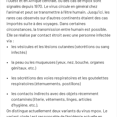
l'Ouest et en Afrique centrale, où des cas de mpox sont
signalés depuis 1970. Le virus circule en général chez
l'animal et peut se transmettre à l'être humain. Jusqu'ici, les
rares cas observés sur d'autres continents étaient des cas
importés suite à des voyages. Dans certaines
circonstances, la transmission entre humain est possible.
Elle se réalise par contact étroit avec une personne infectée
via :
les vésicules et les lésions cutanées (sécrétions ou sang
infectés)
la peau ou les muqueuses (yeux, nez, bouche, organes
génitaux, etc.)
les sécrétions des voies respiratoires et les goutelettes
respiratoires (éternuements, postillons)
les contacts indirects avec des objets récemment
contaminés (literie, vêtements, linges, articles
d'hygiène, etc.).​
On distingue actuellement deux variants du virus mpox. Le
variant
clade I
est responsable de l'épidémie actuelle en