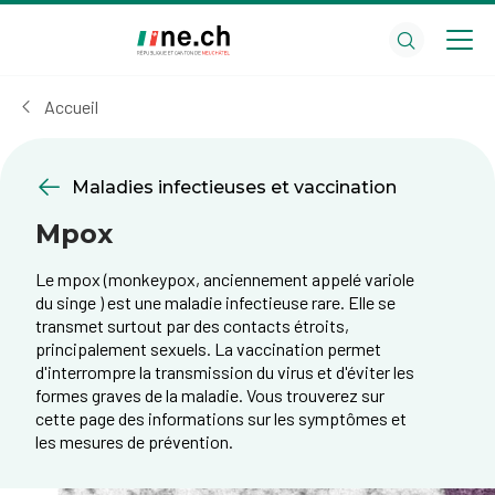
Aller
Aller
au
aux
contenu
réglages
principal
des
Accueil
cookies
Maladies infectieuses et vaccination
Mpox
Le mpox (monkeypox, anciennement appelé variole
du singe ) est une maladie infectieuse rare. Elle se
transmet surtout par des contacts étroits,
principalement sexuels. La vaccination permet
d'interrompre la transmission du virus et d'éviter les
formes graves de la maladie. Vous trouverez sur
cette page des informations sur les symptômes et
les mesures de prévention.