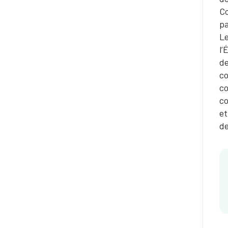
Co
pa
Le
l’
de
co
co
co
et
de