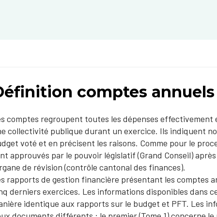
Définition comptes annuels
s comptes regroupent toutes les dépenses effectivement e
e collectivité publique durant un exercice. Ils indiquent 
dget voté et en précisent les raisons. Comme pour le pro
nt approuvés par le pouvoir législatif (Grand Conseil) aprè
organe de révision (contrôle cantonal des finances).
s rapports de gestion financière présentant les comptes a
nq derniers exercices. Les informations disponibles dans 
nière identique aux rapports sur le budget et PFT. Les in
ux documents différents : le premier (Tome 1) concerne le 