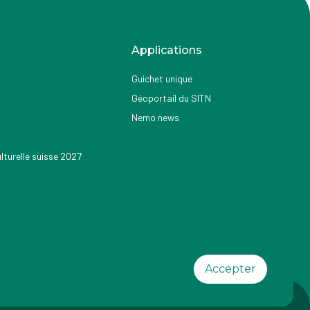
Applications
Guichet unique
Géoportail du SITN
Nemo news
turelle suisse 2027
Accepter
ilité