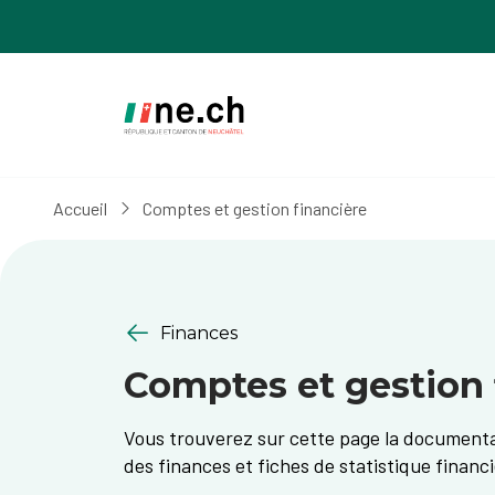
Aller
Aller
au
aux
contenu
réglages
principal
des
cookies
Accueil
Comptes et gestion financière
Finances
Comptes et gestion 
Vous trouverez sur cette page la documentat
des finances et fiches de statistique financi