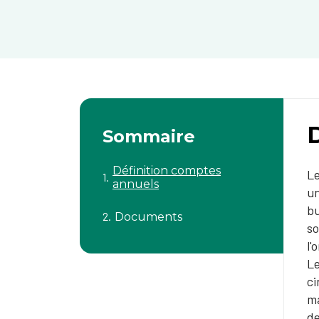
Sommaire
Définition comptes
Le
annuels
un
bu
Documents
so
l'
Le
ci
ma
de