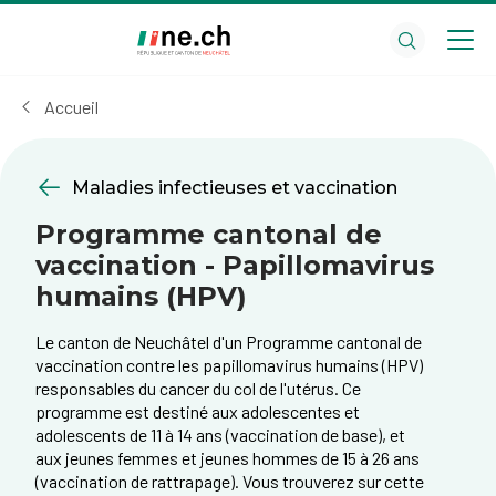
Aller
Aller
au
aux
contenu
réglages
principal
des
Accueil
cookies
Maladies infectieuses et vaccination
Programme cantonal de
vaccination - Papillomavirus
humains (HPV)
Le canton de Neuchâtel d'un Programme cantonal de
vaccination contre les papillomavirus humains (HPV)
responsables du cancer du col de l'utérus. Ce
programme est destiné aux adolescentes et
adolescents de 11 à 14 ans (vaccination de base), et
aux jeunes femmes et jeunes hommes de 15 à 26 ans
(vaccination de rattrapage). Vous trouverez sur cette