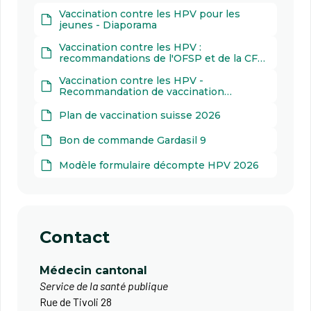
Vaccination contre les HPV pour les
jeunes - Diaporama
Vaccination contre les HPV :
recommandations de l'OFSP et de la CFV
concernant le nouveau vaccin Gardasil 9
Vaccination contre les HPV -
Recommandation de vaccination
complémentaire pour les garçons et
jeunes hommes de 11 à 26 ans
Plan de vaccination suisse 2026
Bon de commande Gardasil 9
Modèle formulaire décompte HPV 2026
Contact
Médecin cantonal
Service de la santé publique
Rue de Tivoli 28