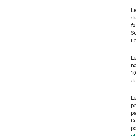
Le
de
f
Su
Le
Le
no
1
de
Le
po
pa
Ce
po
p