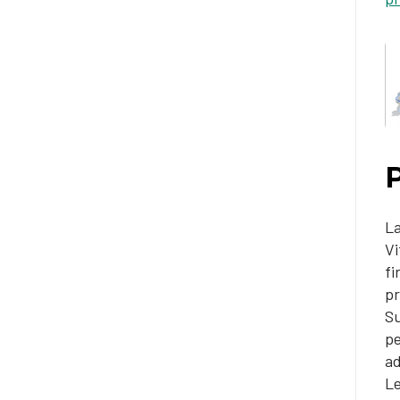
La
Vi
fi
pr
Su
pe
ad
​L