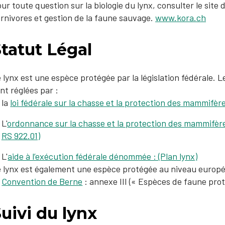
our toute question sur la biologie du lynx, consulter le sit
rnivores et gestion de la faune sauvage.
ww​w.kora.ch​
tatut Légal
 lynx est une espèce protégée par la législation fédérale. 
nt réglées par :
​la
loi fédérale sur la chasse et la protection des mammifèr
L'
ordonnance sur la chasse et la protection des mammifèr
RS 922.01)
L'
aide à l’exécution fédérale dénommée : (Plan lynx)
 lynx est également une espèce protégée au niveau europée
Convention de Be​rne
: annexe III (« Espèces de faune prot
uivi du lynx