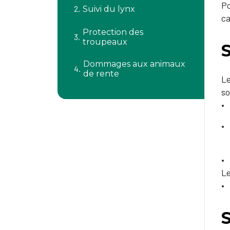
​P
Suivi du lynx
ca
Protection des
troupeaux
S
Dommages aux animaux
de rente
Le
so
Le
S