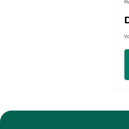
Mo
Vo