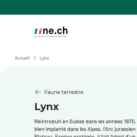
Aller
Aller
au
aux
contenu
réglages
principal
des
cookies
Accueil
Lynx
Faune terrestre
Lynx
Réintroduit en Suisse dans les années 1970, 
bien implanté dans les Alpes, l’Arc jurassien
Plateau. Espèce protégée, il fait l’objet d’un 