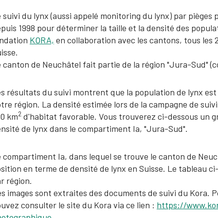
 suivi du lynx (aussi appelé monitoring du lynx) par pièges 
puis 1998 pour déterminer la taille et la densité des populat
ondation
KORA,
en collaboration avec les cantons, tous les 
isse.
 canton de Neuchâtel fait partie de la région "Jura-Sud" (
s résultats du suivi montrent que la population de lynx es
tre région. La densité estimée lors de la campagne de suivi
2
00 km
d'habitat favorable. Vous trouverez ci-dessous un gr
nsité de lynx dans le compartiment Ia, "Jura-Sud".
 compartiment Ia, dans lequel se trouve le canton de Neuc
sition en terme de densité de lynx en Suisse. Le tableau ci
r région.
s images sont extraites des documents de suivi du Kora. Po
uvez consulter le site du Kora via ce lien :
https://www.kor
hotographique
.