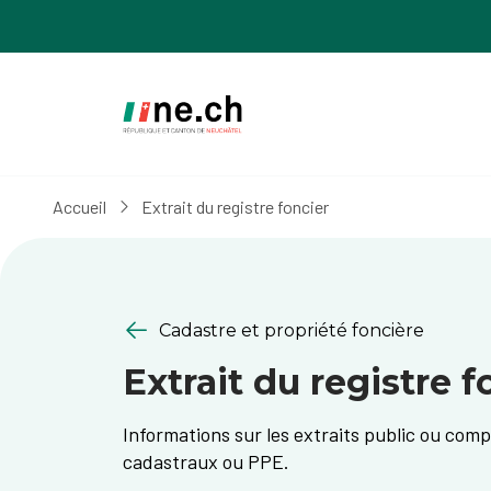
Aller
Aller
au
aux
contenu
réglages
principal
des
cookies
Accueil
Extrait du registre foncier
Cadastre et propriété foncière
Extrait du registre f
Informations sur les extraits public ou com
cadastraux ou PPE.