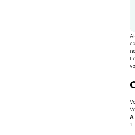
Al
co
no
Lo
vo
Vo
Vo
A