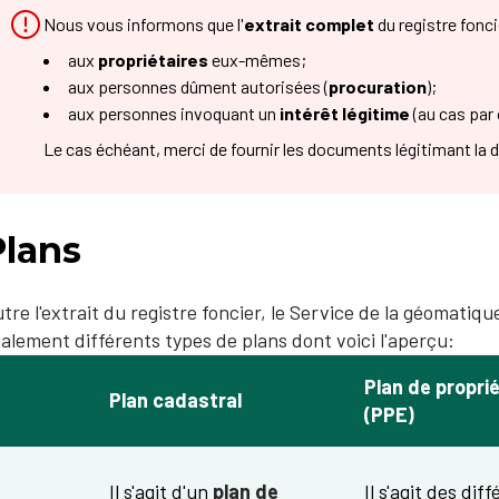
Nous vous informons que l'
extrait complet
du registre fonci
aux
propriétaires
eux-mêmes;
aux personnes dûment autorisées (
procuration
);
aux personnes invoquant un
intérêt légitime
(au cas par 
Le cas échéant, merci de fournir les documents légitimant la 
Plans
tre l'extrait du registre foncier, le Service de la géomatiqu
alement différents types de plans dont voici l'aperçu:
Plan de propri
Plan cadastral
(PPE)
Il s'agit d'un
plan de
Il s'agit des dif