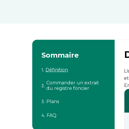
D
Sommaire
Définition
L'
et
Commander un extrait
En
du registre foncier
Plans
FAQ