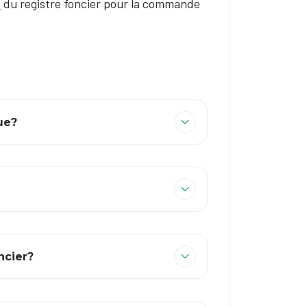
t
du registre foncier pour la commande
ue?
ncier?