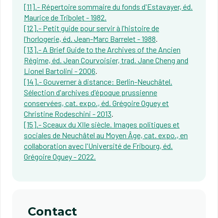
[11].- Répertoire sommaire du fonds d'Estavayer, éd.
Maurice de Tribolet - 1982.
[12].- Petit guide pour servir à l'histoire de
l'horlogerie, éd. Jean-Marc Barrelet - 1988
.
[13].- A Brief Guide to the Archives of the Ancien
Régime, éd. Jean Courvoisier, trad. Jane Cheng and
Lionel Bartolini - 2006
.
[14].- Gouverner à distance: Berlin-Neuchâtel.
Sélection d'archives d'époque prussienne
conservées, cat. expo., éd. Grégoire Oguey et
Christine Rodeschini - 2013
.
[15].- Sceaux du XIIe siècle. Images politiques et
sociales de Neuchâtel au Moyen Âge, cat. expo., en
collaboration avec l'Université de Fribourg, éd.
Grégoire Oguey - 2022.
Contact