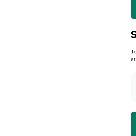
S
To
et