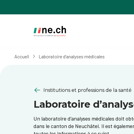
Aller
Aller
au
aux
contenu
réglages
principal
des
cookies
Accueil
Laboratoire d’analyses médicales
Institutions et professions de la santé
Laboratoire d’analy
Un laboratoire d’analyses médicales doit obte
dans le canton de Neuchâtel. Il est égalemen
toutes les informations à ce sujet.