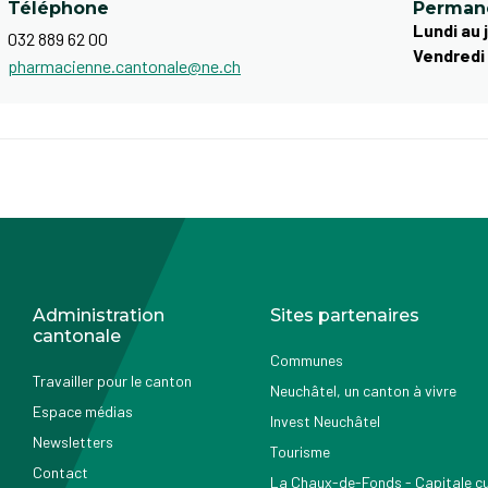
Téléphone
Perman
Lundi au 
032 889 62 00
Vendredi
pharmacienne.cantonale@ne.ch
Administration
Sites partenaires
cantonale
Communes
Travailler pour le canton
Neuchâtel, un canton à vivre
Espace médias
Invest Neuchâtel
Newsletters
Tourisme
Contact
La Chaux-de-Fonds - Capitale cul