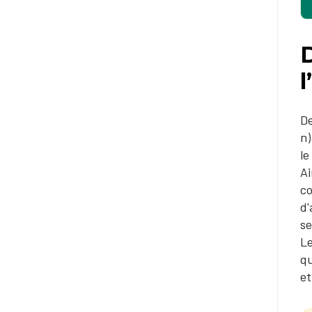
l
De
n)
le
Ai
co
d'
se
​L
qu
et