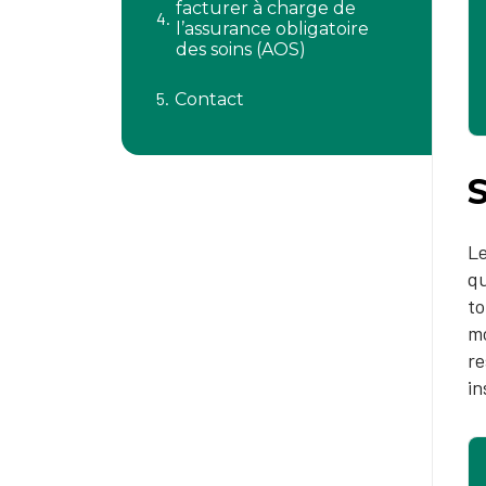
facturer à charge de
l’assurance obligatoire
des soins (AOS)
Contact
S
Le
qu
to
mo
re
in