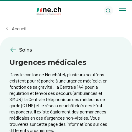
Aller
Aller
au
aux
contenu
réglages
principal
des
Accueil
cookies
Soins
Urgences médicales
Dans le canton de Neuchâtel, plusieurs solutions
existent pour répondre à une urgence médicale, en
fonction de sa gravité : la Centrale 144 pour la
régulation et l’envoi des secours (ambulances et
SMUR), la Centrale téléphonique des médecins de
garde (CTMG) et le réseau neuchâtelois des First
responders. Il existe également des permanences
médicales en cas d’urgences non-vitales. Vous
trouverez sur cette page des informations sur ces
différents organismes.