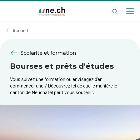
Aller
Aller
au
aux
contenu
réglages
principal
des
Accueil
cookies
Scolarité et formation
Bourses et prêts d'études
Vous suivez une formation ou envisagez d’en
commencer une ? Découvrez ici de quelle manière le
canton de Neuchâtel peut vous soutenir.