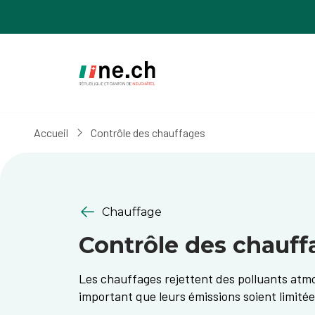
Aller
Aller
au
aux
contenu
réglages
principal
des
cookies
Accueil
Contrôle des chauffages
Chauffage
Contrôle des chauff
Les chauffages rejettent des polluants atmo
important que leurs émissions soient limitée