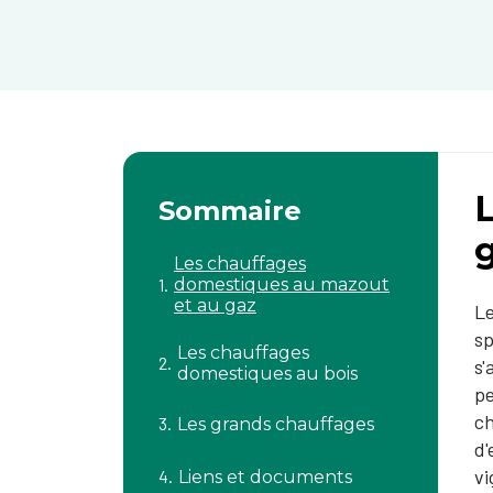
Sommaire
Les chauffages
domestiques au mazout
et au gaz
Le
sp
Les chauffages
s'
domestiques au bois
pe
ch
Les grands chauffages
d'
vi
Liens et documents