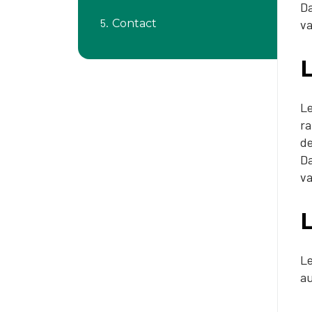
Da
Contact
va
Le
ra
de
Da
va
Le
au