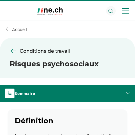
Aller
Aller
au
aux
contenu
réglages
principal
des
Accueil
cookies
Conditions de travail
Risques psychosociaux
Sommaire
Définition