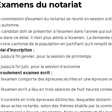
Examens du notariat
 commission d'examen du notariat se réunit en session ordi
n automne.
 candidat doit se présenter à l'examen dans l'année qui suit 
s dans ce délai, il n'est plus admis à l'examen. La demande 
rvice cantonal de la population en justifiant qu'il remplit le
lai d’inscription :
jusqu'à fin janvier, pour la session de printemps
jusqu'à fin juin, pour la session d'automne
éroulement examen écrit :
l’examen comporte des épreuves écrites et une épreuve 
l’examen écrit a lieu en trois séances de huit heures consé
il consiste en trois épreuves distinctes, lesquelles doive
deux actes notariés, selon des thèmes établis par la comm
examen oral a lieu en une séance, fixée au minimum dix jour