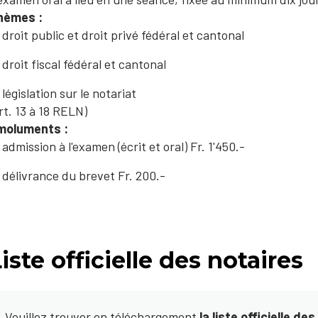
hèmes :
droit public et droit privé fédéral et cantonal
droit fiscal fédéral et cantonal
législation sur le notariat
rt. 13 à 18 RELN)
moluments :
admission à l'examen (écrit et oral) Fr. 1'450.-
délivrance du brevet Fr. 200.-
iste officielle des notaires
Veuillez trouv​​er​ en téléchargement
la liste officielle de