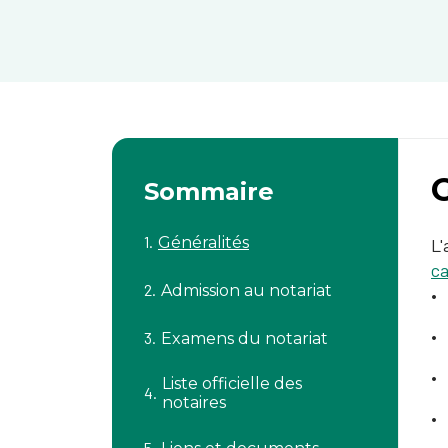
G
Sommaire
Généralités
L'
ca
Admission au notariat
Examens du notariat
Liste officielle des
notaires