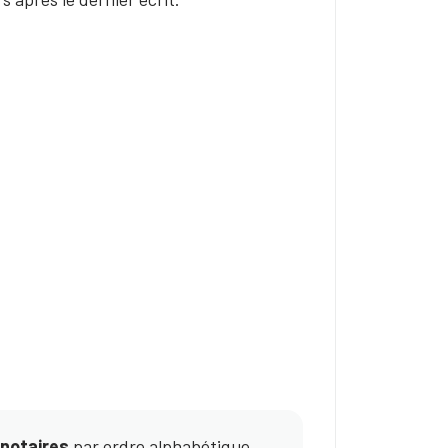
s notaires
par ordre alphabétique.