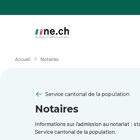
Aller
Aller
au
aux
contenu
réglages
principal
des
cookies
Accueil
Notaires
Service cantonal de la population
Notaires
Informations sur l’admission au notariat : st
Service cantonal de la population.