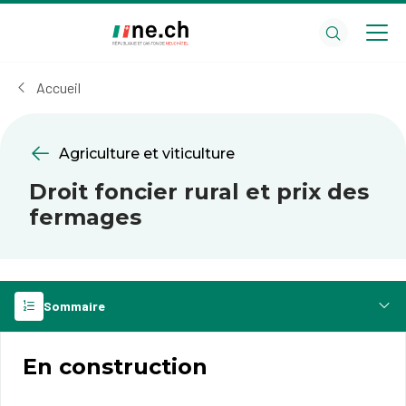
Aller
Aller
au
aux
contenu
réglages
principal
des
Accueil
cookies
Agriculture et viticulture
Droit foncier rural et prix des
fermages
Sommaire
En construction