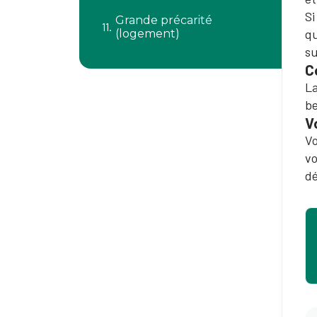
Si
Grande précarité
qu
(logement)
su
C
La
be
V
Vo
vo
dé