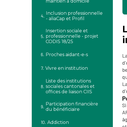
maintien à domicile
Inclusion professionnelle
- aliaCap et Profil
L
Insertion sociale et
professionnelle - projet
i
CODIS 18/25
Proches aidant-e-s
La
d'
Vivre en institution
be
qu
Liste des institutions
La
sociales cantonales et ​
d'
offices de liaison CIIS
P
Participation financière
Si
du bénéficiaire
AP
âg
Addiction
et