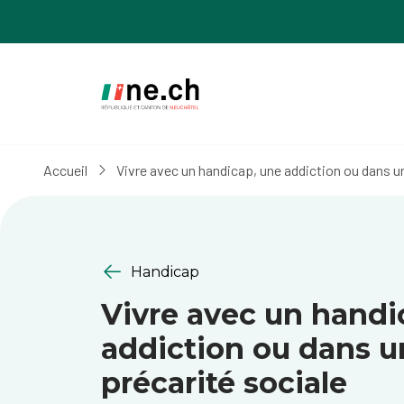
Aller
Aller
au
aux
contenu
réglages
principal
des
cookies
Accueil
Vivre avec un handicap, une addiction ou dans u
Handicap
Vivre avec un handi
addiction ou dans 
précarité sociale