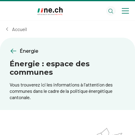
Aller
Aller
au
aux
contenu
réglages
principal
des
Accueil
cookies
Énergie
Énergie : espace des
communes
Vous trouverez ici les informations à l'attention des
communes dans le cadre de la politique énergétique
cantonale.