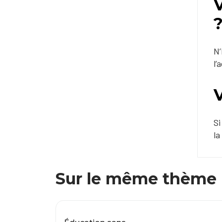
N’
l’
V
Si
la
Sur le même thème