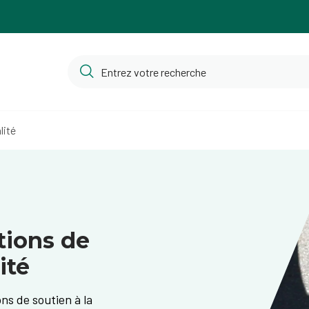
lité
tions de
ité
ns de soutien à la