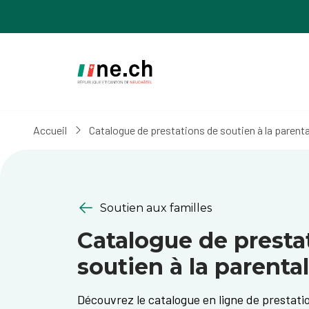
Aller
Aller
au
aux
contenu
réglages
principal
des
cookies
Accueil
Catalogue de prestations de soutien à la parenta
Soutien aux familles
Catalogue de presta
soutien à la parental
Découvrez le catalogue en ligne de prestatio