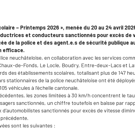
laire – Printemps 2026 », menée du 20 au 24 avril 202
nductrices et conducteurs sanctionnés pour excès de v
ée de la police et des agent.e.s de sécurité publique a
n efficace.
police neuchâteloise, en collaboration avec les services co
Chaux-de-Fonds, Le Locle, Boudry, Entre-deux-Lacs et La
s des établissements scolaires, totalisant plus de 147 heu
ars stationnaires de la police neuchâteloise ont été déploy
05 véhicules à l’échelle cantonale.
écédentes, les zones limitées à 30 km/h concentrent le taux 
sagers sanctionnés, un chiffre toutefois en baisse par rapp
x d’automobilistes sanctionnés pour excès de vitesse diminu
e précédente.
vées sont les suivantes :