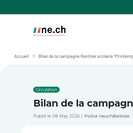
Aller
Aller
au
aux
contenu
réglages
principal
des
cookies
Accueil
Bilan de la campagne Rentrée scolaire "Printem
Circulation
Bilan de la campagn
Publié le 08 May 2026
Police neuchâteloise