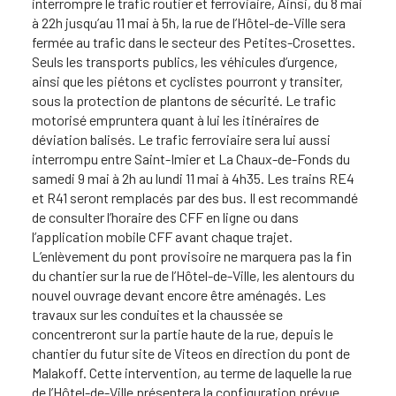
interrompre le trafic routier et ferroviaire, Ainsi, du 8 mai
à 22h jusqu’au 11 mai à 5h, la rue de l’Hôtel-de-Ville sera
fermée au trafic dans le secteur des Petites-Crosettes.
Seuls les transports publics, les véhicules d’urgence,
ainsi que les piétons et cyclistes pourront y transiter,
sous la protection de plantons de sécurité. Le trafic
motorisé empruntera quant à lui les itinéraires de
déviation balisés. Le trafic ferroviaire sera lui aussi
interrompu entre Saint-Imier et La Chaux-de-Fonds du
samedi 9 mai à 2h au lundi 11 mai à 4h35. Les trains RE4
et R41 seront remplacés par des bus. Il est recommandé
de consulter l’horaire des CFF en ligne ou dans
l’application mobile CFF avant chaque trajet.
L’enlèvement du pont provisoire ne marquera pas la fin
du chantier sur la rue de l’Hôtel-de-Ville, les alentours du
nouvel ouvrage devant encore être aménagés. Les
travaux sur les conduites et la chaussée se
concentreront sur la partie haute de la rue, depuis le
chantier du futur site de Viteos en direction du pont de
Malakoff. Cette intervention, au terme de laquelle la rue
de l’Hôtel-de-Ville présentera la configuration prévue