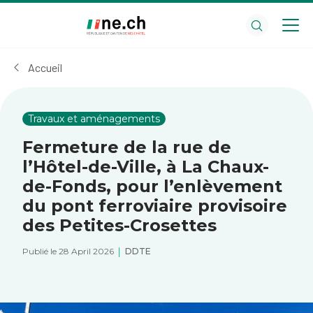
Aller
Aller
au
aux
contenu
réglages
principal
des
Accueil
cookies
Travaux et aménagements
Fermeture de la rue de
l’Hôtel-de-Ville, à La Chaux-
de-Fonds, pour l’enlèvement
du pont ferroviaire provisoire
des Petites-Crosettes
Publié le 28 April 2026
DDTE